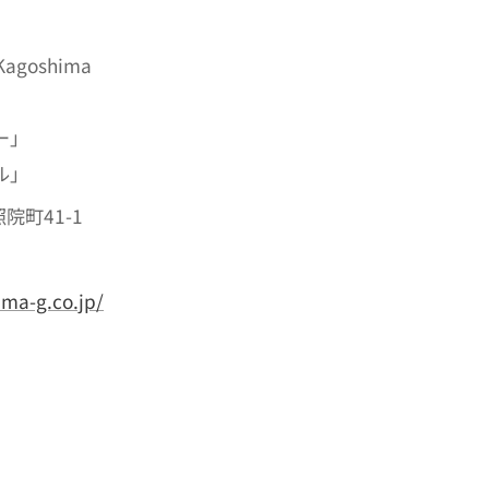
Kagoshima
ー」
ル」
院町41-1
ama-g.co.jp/